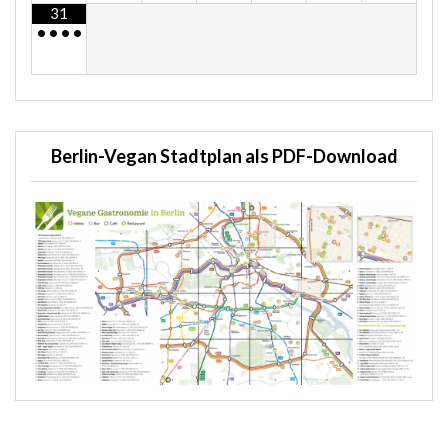
31
•
•
•
•
Berlin-Vegan Stadtplan als PDF-Download