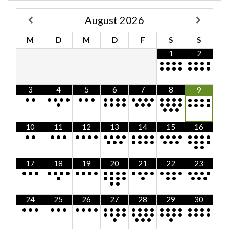
August
2026
M
D
M
D
F
S
S
1
2
•
•
•
•
•
•
•
•
•
•
•
•
•
•
•
•
3
4
5
6
7
8
9
•
•
•
•
•
•
•
•
•
•
•
•
•
•
•
•
•
•
•
•
•
•
•
•
•
•
•
•
•
•
•
•
•
•
•
•
•
•
•
•
•
•
•
•
10
11
12
13
14
15
16
•
•
•
•
•
•
•
•
•
•
•
•
•
•
•
•
•
•
•
•
•
•
•
•
•
•
•
•
•
•
•
•
•
•
•
•
•
•
•
•
•
17
18
19
20
21
22
23
•
•
•
•
•
•
•
•
•
•
•
•
•
•
•
•
•
•
•
•
•
•
•
•
•
•
•
•
•
•
•
•
•
•
•
•
•
•
•
•
24
25
26
27
28
29
30
•
•
•
•
•
•
•
•
•
•
•
•
•
•
•
•
•
•
•
•
•
•
•
•
•
•
•
•
•
•
•
•
•
•
•
•
•
•
•
•
•
•
•
•
•
•
•