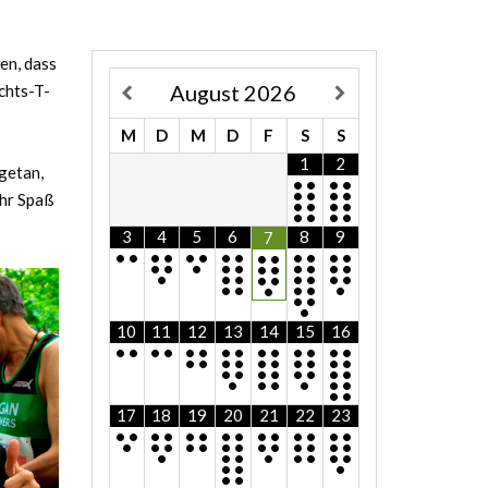
en, dass
August
2026
chts-T-
M
D
M
D
F
S
S
1
2
getan,
•
•
•
•
•
•
•
•
hr Spaß
•
•
•
•
•
•
•
•
3
4
5
6
8
9
7
•
•
•
•
•
•
•
•
•
•
•
•
•
•
•
•
•
•
•
•
•
•
•
•
•
•
•
•
•
•
•
•
•
•
•
•
•
•
•
•
•
•
•
10
11
12
13
14
15
16
•
•
•
•
•
•
•
•
•
•
•
•
•
•
•
•
•
•
•
•
•
•
•
•
•
•
•
•
•
•
•
•
•
•
•
•
•
•
•
•
17
18
19
20
21
22
23
•
•
•
•
•
•
•
•
•
•
•
•
•
•
•
•
•
•
•
•
•
•
•
•
•
•
•
•
•
•
•
•
•
•
•
•
•
•
•
•