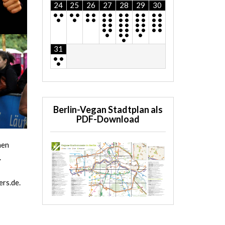
24
25
26
27
28
29
30
•
•
•
•
•
•
•
•
•
•
•
•
•
•
•
•
•
•
•
•
•
•
•
•
•
•
•
•
•
•
•
•
•
•
•
•
•
•
•
•
•
•
•
•
•
•
•
31
•
•
•
Berlin-Vegan Stadtplan als
PDF-Download
hen
.
ers.de.