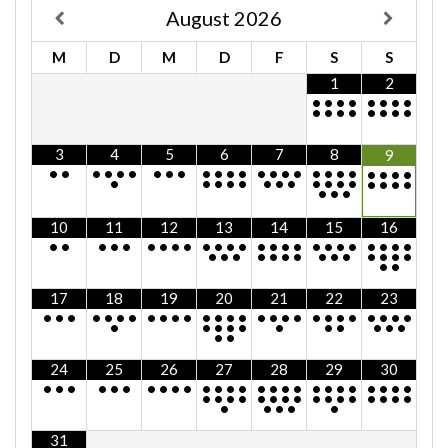
August
2026
M
D
M
D
F
S
S
1
2
•
•
•
•
•
•
•
•
•
•
•
•
•
•
•
•
3
4
5
6
7
8
9
•
•
•
•
•
•
•
•
•
•
•
•
•
•
•
•
•
•
•
•
•
•
•
•
•
•
•
•
•
•
•
•
•
•
•
•
•
•
•
•
•
•
•
•
10
11
12
13
14
15
16
•
•
•
•
•
•
•
•
•
•
•
•
•
•
•
•
•
•
•
•
•
•
•
•
•
•
•
•
•
•
•
•
•
•
•
•
•
•
•
•
•
17
18
19
20
21
22
23
•
•
•
•
•
•
•
•
•
•
•
•
•
•
•
•
•
•
•
•
•
•
•
•
•
•
•
•
•
•
•
•
•
•
•
•
•
•
•
•
24
25
26
27
28
29
30
•
•
•
•
•
•
•
•
•
•
•
•
•
•
•
•
•
•
•
•
•
•
•
•
•
•
•
•
•
•
•
•
•
•
•
•
•
•
•
•
•
•
•
•
•
•
•
31