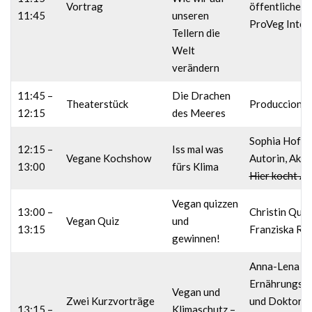
Vortrag
öffentlicher 
11:45
unseren
ProVeg Inter
Tellern die
Welt
verändern
11:45 –
Die Drachen
Theaterstück
Producciones
12:15
des Meeres
Sophia Hoffm
12:15 –
Iss mal was
Vegane Kochshow
Autorin, Aktiv
13:00
fürs Klima
Hier kocht Al
Vegan quizzen
13:00 –
Christin Qua
Vegan Quiz
und
13:15
Franziska Ra
gewinnen!
Anna-Lena Kl
Ernährungswi
Vegan und
Zwei Kurzvorträge
und Doktoran
13:15 –
Klimaschutz –