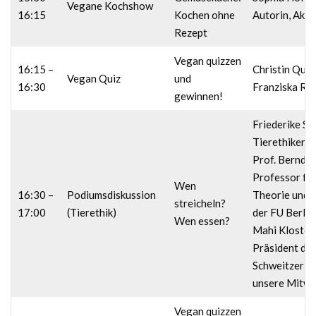
Vegane Kochshow
16:15
Kochen ohne
Autorin, Aktiv
Rezept
Vegan quizzen
16:15 –
Christin Qua
Vegan Quiz
und
16:30
Franziska Ra
gewinnen!
Friederike Sc
Tierethikerin
Prof. Bernd L
Professor für
Wen
16:30 –
Podiumsdiskussion
Theorie und P
streicheln?
17:00
(Tierethik)
der FU Berlin
Wen essen?
Mahi Kloster
Präsident der
Schweitzer St
unsere Mitwe
Vegan quizzen