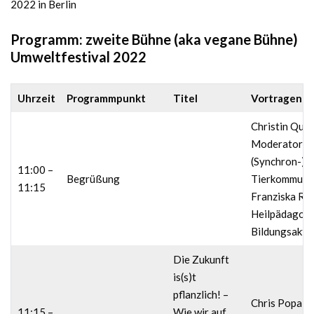
2022 in Berlin
Programm: zweite Bühne (aka vegane Bühne)
Umweltfestival 2022
Uhrzeit
Programmpunkt
Titel
Vortragende
Christin Quan
Moderatorin,
(Synchron-)S
11:00 –
Begrüßung
Tierkommunik
11:15
Franziska Ra
Heilpädagogi
Bildungsaktiv
Die Zukunft
is(s)t
pflanzlich! –
Chris Popa, F
11:15 –
Wie wir auf