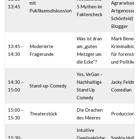
mit
Agrarwissens
13:45
5 Mythen im
Publikumsdiskussion
Artgenosse (
Faktencheck
Schönfeld) – 
Blogger
Was ist dran
Mark Benecke
13:45 –
Moderierte
am „guten
Kriminalbiolo
14:30
Fragerunde
Metzger um
für forensis
die Ecke“?
und Politiker
Yes, VeGan –
14:30 –
Nachhaltige
Jacky Feldma
Stand-up-Comedy
15:00
Stand Up
Comedian
Comedy
15:00 –
Die Drachen
Theaterstück
Producciones
15:30
des Meeres
Intuitive
15:30-
Gemüseküche:
Sophia Hoffm