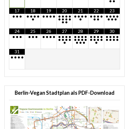
•
•
17
18
19
20
21
22
23
•
•
•
•
•
•
•
•
•
•
•
•
•
•
•
•
•
•
•
•
•
•
•
•
•
•
•
•
•
•
•
•
•
•
•
•
•
•
•
•
24
25
26
27
28
29
30
•
•
•
•
•
•
•
•
•
•
•
•
•
•
•
•
•
•
•
•
•
•
•
•
•
•
•
•
•
•
•
•
•
•
•
•
•
•
•
•
•
•
•
•
•
•
•
31
•
•
•
•
Berlin-Vegan Stadtplan als PDF-Download