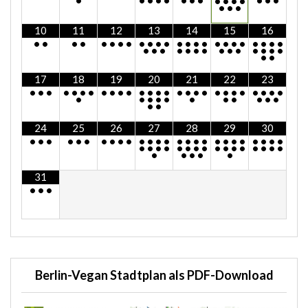
•
•
•
•
•
•
•
•
•
•
•
•
•
•
•
•
•
•
10
11
12
13
14
15
16
•
•
•
•
•
•
•
•
•
•
•
•
•
•
•
•
•
•
•
•
•
•
•
•
•
•
•
•
•
•
•
•
•
•
•
•
•
•
•
•
17
18
19
20
21
22
23
•
•
•
•
•
•
•
•
•
•
•
•
•
•
•
•
•
•
•
•
•
•
•
•
•
•
•
•
•
•
•
•
•
•
•
•
•
•
•
•
24
25
26
27
28
29
30
•
•
•
•
•
•
•
•
•
•
•
•
•
•
•
•
•
•
•
•
•
•
•
•
•
•
•
•
•
•
•
•
•
•
•
•
•
•
•
•
•
•
•
•
•
•
•
31
•
•
•
Berlin-Vegan Stadtplan als PDF-Download