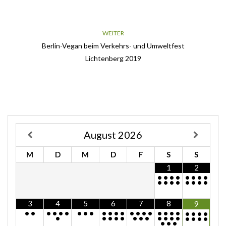
WEITER
Berlin-Vegan beim Verkehrs- und Umweltfest
Lichtenberg 2019
August
2026
M
D
M
D
F
S
S
1
2
•
•
•
•
•
•
•
•
•
•
•
•
•
•
•
•
3
4
5
6
7
8
9
•
•
•
•
•
•
•
•
•
•
•
•
•
•
•
•
•
•
•
•
•
•
•
•
•
•
•
•
•
•
•
•
•
•
•
•
•
•
•
•
•
•
•
•