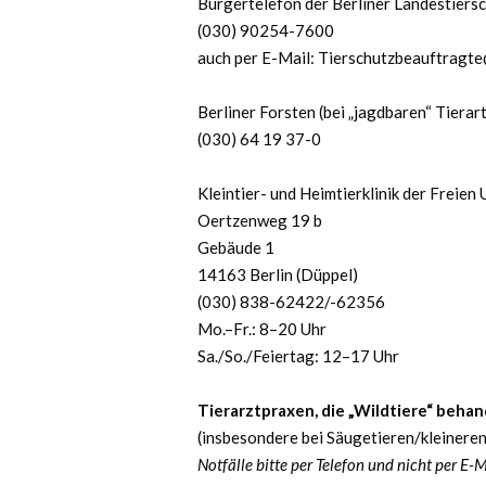
Bürgertelefon der Berliner Landestiers
(030) 90254-7600
auch per E-Mail: Tierschutzbeauftragt
Berliner Forsten (bei „jagdbaren“ Tierar
(030) 64 19 37-0
Kleintier- und Heimtierklinik der Freien
Oertzenweg 19 b
Gebäude 1
14163 Berlin (Düppel)
(030) 838-62422/-62356
Mo.–Fr.: 8–20 Uhr
Sa./So./Feiertag: 12–17 Uhr
Tierarztpraxen, die „Wildtiere“ beha
(insbesondere bei Säugetieren/kleinere
Notfälle bitte per Telefon und nicht per E-