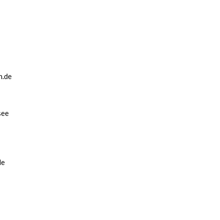
n.de
see
de