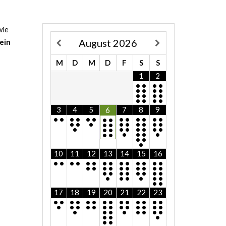
wie
August
2026
ein
M
D
M
D
F
S
S
1
2
•
•
•
•
•
•
•
•
•
•
•
•
•
•
•
•
3
4
5
7
8
9
6
•
•
•
•
•
•
•
•
•
•
•
•
•
•
•
•
•
•
•
•
•
•
•
•
•
•
•
•
•
•
•
•
•
•
•
•
•
•
•
•
•
•
•
10
11
12
13
14
15
16
•
•
•
•
•
•
•
•
•
•
•
•
•
•
•
•
•
•
•
•
•
•
•
•
•
•
•
•
•
•
•
•
•
•
•
•
•
•
•
•
17
18
19
20
21
22
23
•
•
•
•
•
•
•
•
•
•
•
•
•
•
•
•
•
•
•
•
•
•
•
•
•
•
•
•
•
•
•
•
•
•
•
•
•
•
•
•