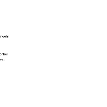
uerwehr
vorher
zei