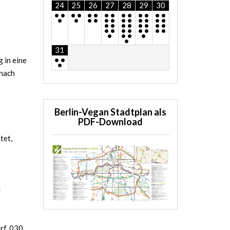
24
25
26
27
28
29
30
•
•
•
•
•
•
•
•
•
•
•
•
•
•
•
•
•
•
•
•
•
•
•
•
•
•
•
•
•
•
•
•
•
•
•
•
•
•
•
•
•
•
•
•
•
•
•
31
•
•
 in eine
•
nach
Berlin-Vegan Stadtplan als
PDF-Download
tet,
d
rf, 030