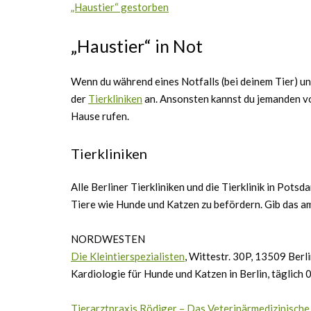
„Haustier“ gestorben
„Haustier“ in Not
Wenn du während eines Notfalls (bei deinem Tier) unt
der
Tierkliniken
an. Ansonsten kannst du jemanden v
Hause rufen.
Tierkliniken
Alle Berliner Tierkliniken und die Tierklinik in Potsd
Tiere wie Hunde und Katzen zu befördern. Gib das am
NORDWESTEN
Die Kleintierspezialisten
, Wittestr. 30P, 13509 Berl
Kardiologie für Hunde und Katzen in Berlin, täglich
Tierarztpraxis Rödiger – Das Veterinärmedizinische