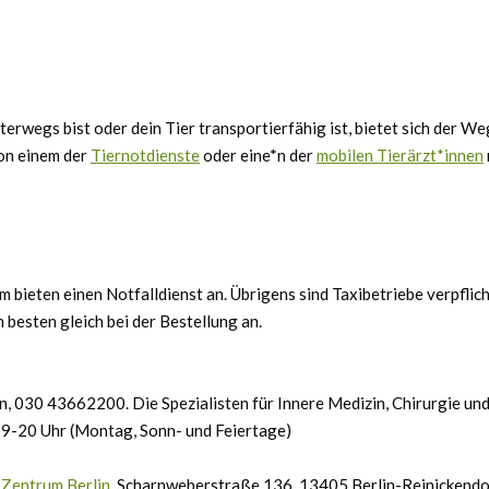
erwegs bist oder dein Tier transportierfähig ist, bietet sich der Weg
on einem der
Tiernotdienste
oder eine*n der
mobilen Tierärzt*innen
am bieten einen Notfalldienst an. Übrigens sind Taxibetriebe verpflich
 besten gleich bei der Bestellung an.
in, 030 43662200. Die Spezialisten für Innere Medizin, Chirurgie un
 09-20 Uhr (Montag, Sonn- und Feiertage)
 Zentrum Berlin
, Scharnweberstraße 136, 13405 Berlin-Reinickendo