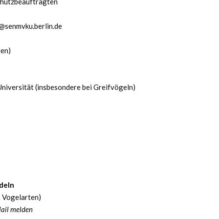
chutzbeauftragten
e@senmvku.berlin.de
ten)
 Universität (insbesondere bei Greifvögeln)
ndeln
n Vogelarten)
Mail melden