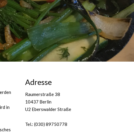
Adresse
werden
Raumerstraße 38
10437 Berlin
rd in
U2 Eberswalder Straße
Tel.: (030) 89750778
isches