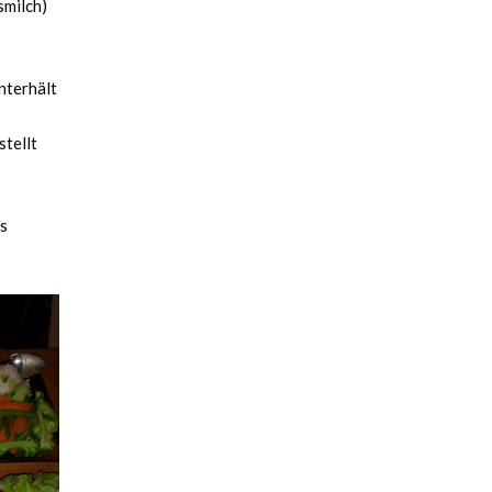
smilch)
nterhält
stellt
es