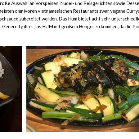
 große Auswahl an Vorspeisen, Nudel- und Reisgerichten sowie Desse
e meisten omnivoren vietnamesischen Restaurants zwar vegane Curry
ischsauce zubereitet werden. Das Hum bietet acht sehr unterschiedli
nd. Generell gilt es, ins HUM mit großem Hunger zu kommen, da die P