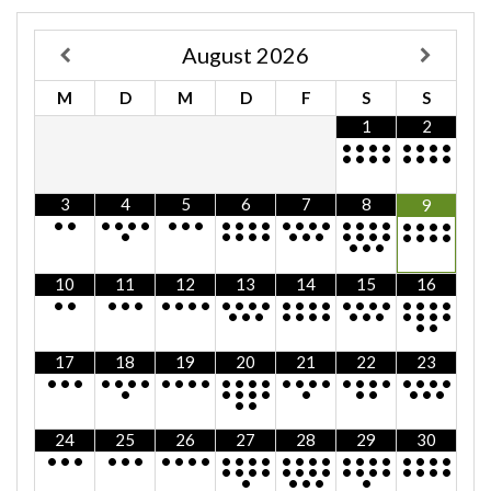
August
2026
M
D
M
D
F
S
S
1
2
•
•
•
•
•
•
•
•
•
•
•
•
•
•
•
•
3
4
5
6
7
8
9
•
•
•
•
•
•
•
•
•
•
•
•
•
•
•
•
•
•
•
•
•
•
•
•
•
•
•
•
•
•
•
•
•
•
•
•
•
•
•
•
•
•
•
•
10
11
12
13
14
15
16
•
•
•
•
•
•
•
•
•
•
•
•
•
•
•
•
•
•
•
•
•
•
•
•
•
•
•
•
•
•
•
•
•
•
•
•
•
•
•
•
•
17
18
19
20
21
22
23
•
•
•
•
•
•
•
•
•
•
•
•
•
•
•
•
•
•
•
•
•
•
•
•
•
•
•
•
•
•
•
•
•
•
•
•
•
•
•
•
24
25
26
27
28
29
30
•
•
•
•
•
•
•
•
•
•
•
•
•
•
•
•
•
•
•
•
•
•
•
•
•
•
•
•
•
•
•
•
•
•
•
•
•
•
•
•
•
•
•
•
•
•
•