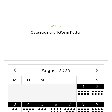
WEITER
Österreich legt NGOs in Ketten
August
2026
M
D
M
D
F
S
S
1
2
•
•
•
•
•
•
•
•
•
•
•
•
•
•
•
•
3
4
5
6
7
8
9
•
•
•
•
•
•
•
•
•
•
•
•
•
•
•
•
•
•
•
•
•
•
•
•
•
•
•
•
•
•
•
•
•
•
•
•
•
•
•
•
•