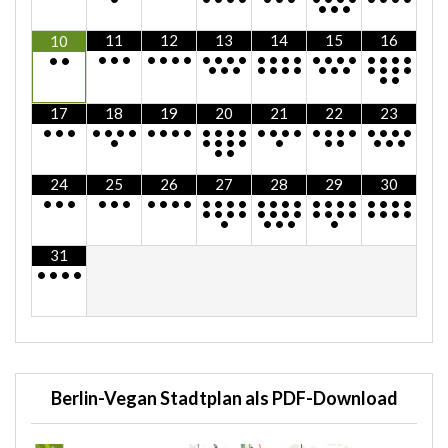
•
•
•
11
12
13
14
15
16
10
•
•
•
•
•
•
•
•
•
•
•
•
•
•
•
•
•
•
•
•
•
•
•
•
•
•
•
•
•
•
•
•
•
•
•
•
•
•
•
•
•
17
18
19
20
21
22
23
•
•
•
•
•
•
•
•
•
•
•
•
•
•
•
•
•
•
•
•
•
•
•
•
•
•
•
•
•
•
•
•
•
•
•
•
•
•
•
•
24
25
26
27
28
29
30
•
•
•
•
•
•
•
•
•
•
•
•
•
•
•
•
•
•
•
•
•
•
•
•
•
•
•
•
•
•
•
•
•
•
•
•
•
•
•
•
•
•
•
•
•
•
•
31
•
•
•
•
Berlin-Vegan Stadtplan als PDF-Download