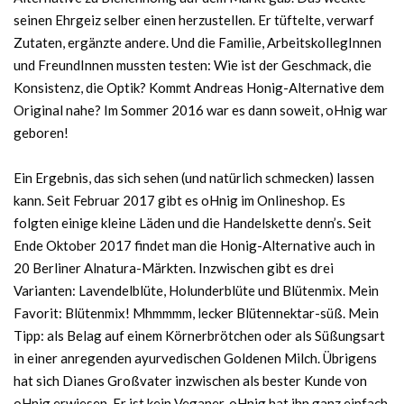
seinen Ehrgeiz selber einen herzustellen. Er tüftelte, verwarf
Zutaten, ergänzte andere. Und die Familie, ArbeitskollegInnen
und FreundInnen mussten testen: Wie ist der Geschmack, die
Konsistenz, die Optik? Kommt Andreas Honig-Alternative dem
Original nahe? Im Sommer 2016 war es dann soweit, oHnig war
geboren!
Ein Ergebnis, das sich sehen (und natürlich schmecken) lassen
kann. Seit Februar 2017 gibt es oHnig im Onlineshop. Es
folgten einige kleine Läden und die Handelskette denn’s. Seit
Ende Oktober 2017 findet man die Honig-Alternative auch in
20 Berliner Alnatura-Märkten. Inzwischen gibt es drei
Varianten: Lavendelblüte, Holunderblüte und Blütenmix. Mein
Favorit: Blütenmix! Mhmmmm, lecker Blütennektar-süß. Mein
Tipp: als Belag auf einem Körnerbrötchen oder als Süßungsart
in einer anregenden ayurvedischen Goldenen Milch. Übrigens
hat sich Dianes Großvater inzwischen als bester Kunde von
oHnig erwiesen. Er ist kein Veganer. oHnig hat ihn ganz einfach