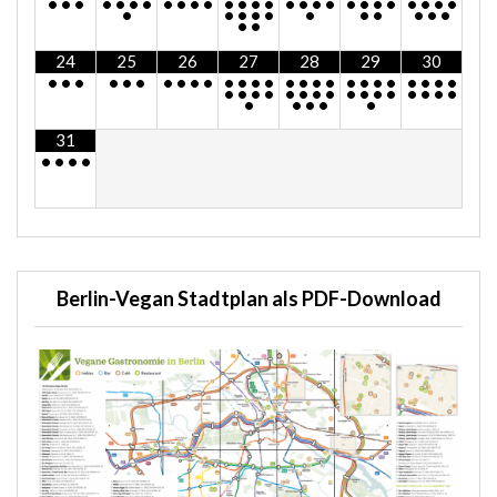
•
•
•
•
•
•
•
•
•
•
•
•
•
•
•
•
•
•
•
•
•
•
•
•
•
•
•
•
•
•
•
•
•
•
•
•
•
•
•
•
24
25
26
27
28
29
30
•
•
•
•
•
•
•
•
•
•
•
•
•
•
•
•
•
•
•
•
•
•
•
•
•
•
•
•
•
•
•
•
•
•
•
•
•
•
•
•
•
•
•
•
•
•
•
31
•
•
•
•
Berlin-Vegan Stadtplan als PDF-Download