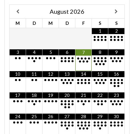
August
2026
M
D
M
D
F
S
S
1
2
•
•
•
•
•
•
•
•
•
•
•
•
•
•
•
•
3
4
5
6
8
9
7
•
•
•
•
•
•
•
•
•
•
•
•
•
•
•
•
•
•
•
•
•
•
•
•
•
•
•
•
•
•
•
•
•
•
•
•
•
•
•
•
•
•
•
10
11
12
13
14
15
16
•
•
•
•
•
•
•
•
•
•
•
•
•
•
•
•
•
•
•
•
•
•
•
•
•
•
•
•
•
•
•
•
•
•
•
•
•
•
•
•
17
18
19
20
21
22
23
•
•
•
•
•
•
•
•
•
•
•
•
•
•
•
•
•
•
•
•
•
•
•
•
•
•
•
•
•
•
•
•
•
•
•
•
•
•
•
•
24
25
26
27
28
29
30
•
•
•
•
•
•
•
•
•
•
•
•
•
•
•
•
•
•
•
•
•
•
•
•
•
•
•
•
•
•
•
•
•
•
•
•
•
•
•
•
•
•
•
•
•
•
•