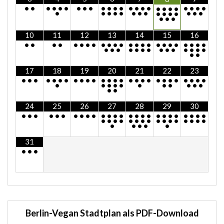
•
•
•
•
•
•
•
•
•
•
•
•
•
•
•
•
•
•
•
•
•
•
•
•
•
•
•
•
•
•
•
•
•
•
•
•
•
•
•
•
•
•
•
10
11
12
13
14
15
16
•
•
•
•
•
•
•
•
•
•
•
•
•
•
•
•
•
•
•
•
•
•
•
•
•
•
•
•
•
•
•
•
•
•
•
•
•
•
•
•
17
18
19
20
21
22
23
•
•
•
•
•
•
•
•
•
•
•
•
•
•
•
•
•
•
•
•
•
•
•
•
•
•
•
•
•
•
•
•
•
•
•
•
•
•
•
•
24
25
26
27
28
29
30
•
•
•
•
•
•
•
•
•
•
•
•
•
•
•
•
•
•
•
•
•
•
•
•
•
•
•
•
•
•
•
•
•
•
•
•
•
•
•
•
•
•
•
•
•
•
•
31
•
•
•
Berlin-Vegan Stadtplan als PDF-Download