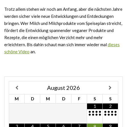
Trotz allem stehen wir noch am Anfang, aber die nächsten Jahre
werden sicher viele neue Entwicklungen und Entdeckungen
bringen. Wer Milch und Milchprodukte vom Speiseplan streicht,
fördert die Entwicklung spannender veganer Produkte und
Rezepte, die einen möglichen Verzicht mehr und mehr
erleichtern. Bis dahin schaut man sich immer wieder mal
dieses
schöne Video
an.
August
2026
M
D
M
D
F
S
S
1
2
•
•
•
•
•
•
•
•
•
•
•
•
•
•
•
•
3
4
5
6
7
9
8