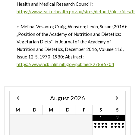
Health and Medical Research Council”;
https://www.eatforhealth.gov.au/sites/default/files/files/
c. Melina, Vesanto; Craig, Winston; Levin, Susan (2016):
„Position of the Academy of Nutrition and Dietetics:
Vegetarian Diets”; in Journal of the Academy of
Nutrition and Dietetics, December 2016, Volume 116,
Issue 12, S. 1970-1980; Abstract:
https://www.ncbi.nlm.nih.gov/pubmed/27886704
August
2026
M
D
M
D
F
S
S
1
2
•
•
•
•
•
•
•
•
•
•
•
•
•
•
•
•