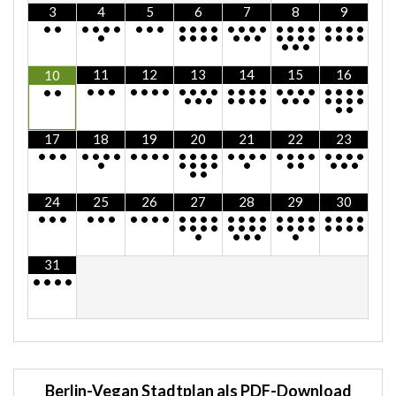
3
4
5
6
7
8
9
•
•
•
•
•
•
•
•
•
•
•
•
•
•
•
•
•
•
•
•
•
•
•
•
•
•
•
•
•
•
•
•
•
•
•
•
•
•
•
•
•
•
•
•
11
12
13
14
15
16
10
•
•
•
•
•
•
•
•
•
•
•
•
•
•
•
•
•
•
•
•
•
•
•
•
•
•
•
•
•
•
•
•
•
•
•
•
•
•
•
•
•
17
18
19
20
21
22
23
•
•
•
•
•
•
•
•
•
•
•
•
•
•
•
•
•
•
•
•
•
•
•
•
•
•
•
•
•
•
•
•
•
•
•
•
•
•
•
•
24
25
26
27
28
29
30
•
•
•
•
•
•
•
•
•
•
•
•
•
•
•
•
•
•
•
•
•
•
•
•
•
•
•
•
•
•
•
•
•
•
•
•
•
•
•
•
•
•
•
•
•
•
•
31
•
•
•
•
Berlin-Vegan Stadtplan als PDF-Download