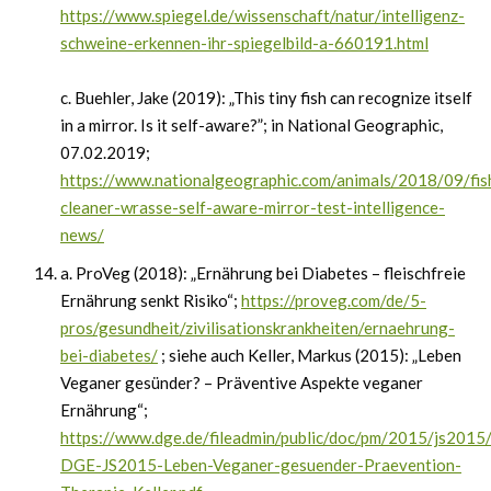
https://www.spiegel.de/wissenschaft/natur/intelligenz-
schweine-erkennen-ihr-spiegelbild-a-660191.html
c. Buehler, Jake (2019): „This tiny fish can recognize itself
in a mirror. Is it self-aware?”; in National Geographic,
07.02.2019;
https://www.nationalgeographic.com/animals/2018/09/fis
cleaner-wrasse-self-aware-mirror-test-intelligence-
news/
a. ProVeg (2018): „Ernährung bei Diabetes – fleischfreie
Ernährung senkt Risiko“;
https://proveg.com/de/5-
pros/gesundheit/zivilisationskrankheiten/ernaehrung-
bei-diabetes/
; siehe auch Keller, Markus (2015): „Leben
Veganer gesünder? – Präventive Aspekte veganer
Ernährung“;
https://www.dge.de/fileadmin/public/doc/pm/2015/js2015/
DGE-JS2015-Leben-Veganer-gesuender-Praevention-